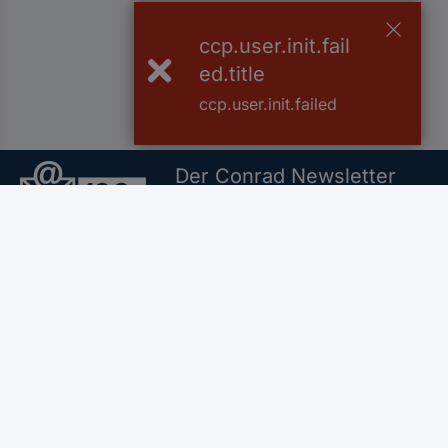
ccp.user.init.fail
ed.title
ccp.user.init.failed
Der Conrad Newsletter
Jetzt anmelden und exklusive Akt
Filialen
Versandkostenfrei a
Für Geschäftskunden
Service
Conrad Sourcing Platform
Alle Services