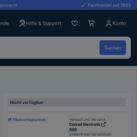
gaberecht
Fachhandel seit 1923
unde
Hilfe & Support
Konto
Suchen
Nicht verfügbar
Verkauf und Versand:
Filialverfügbarkeit
Conrad Electronic
AGB
Kostenfreier Versand ab