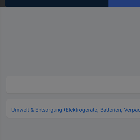
Hst.-
Teile-
Nr.
ein
Umwelt & Entsorgung (Elektrogeräte, Batterien, Verpa