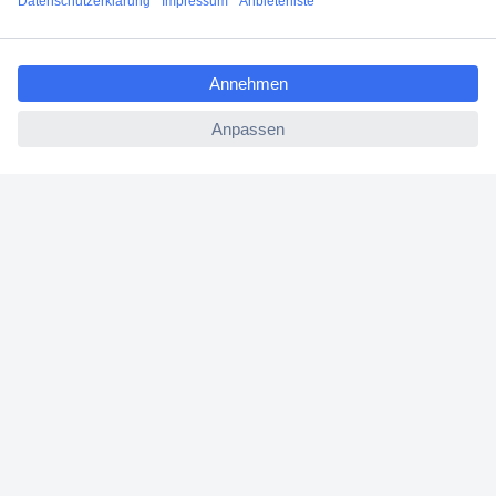
Filialen
ccp.user.init.failed.titl
Versandkostenfrei ab 100,00 € zzgl. MwSt. **
e
Angebotsservice
ccp.user.init.failed
Beschaffungsservice
Für Geschäftskunden
E-Procurement
Open Catalog Interface (OCI)
Conrad Smart Procure (CSP)
Für Verkäufer
Für Affiliate