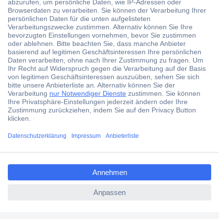
Der Conrad Newsletter
Jetzt anmelden und exklusive Aktionen,
aktuelle News und Angebote immer zuerst
erhalten.
Jetzt anmelden
ccp.user.init.failed.titl
Filialen
e
Versandkostenfrei ab 100,00 € zzgl. MwSt. **
ccp.user.init.failed
Angebotsservice
Beschaffungsservice