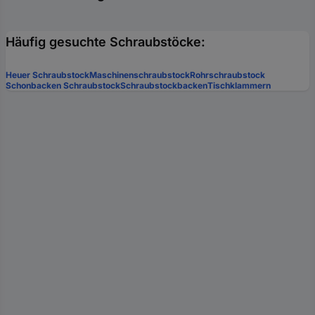
Häufig gesuchte Schraubstöcke:
Heuer Schraubstock
Maschinenschraubstock
Rohrschraubstock
Schonbacken Schraubstock
Schraubstockbacken
Tischklammern