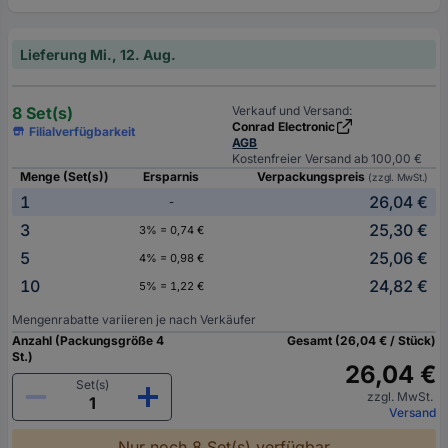
Lieferung Mi., 12. Aug.
8 Set(s)
Verkauf und Versand:
Conrad Electronic
Filialverfügbarkeit
AGB
Kostenfreier Versand ab 100,00 €
Menge (Set(s))
Ersparnis
Verpackungspreis
(zzgl. MwSt.)
1
26,04 €
-
3
25,30 €
3% = 0,74 €
5
25,06 €
4% = 0,98 €
10
24,82 €
5% = 1,22 €
Mengenrabatte variieren je nach Verkäufer
Anzahl (Packungsgröße 4
Gesamt (26,04 € / Stück)
St.)
26,04 €
Set(s)
zzgl. MwSt.
Versand
Nur noch 8 Set(s) verfügbar