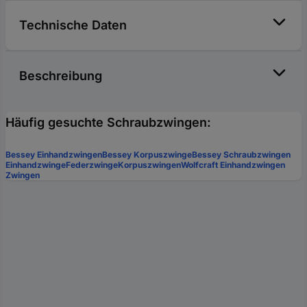
Technische Daten
Beschreibung
Häufig gesuchte Schraubzwingen:
Bessey Einhandzwingen
Bessey Korpuszwinge
Bessey Schraubzwingen
Einhandzwinge
Federzwinge
Korpuszwingen
Wolfcraft Einhandzwingen
Zwingen