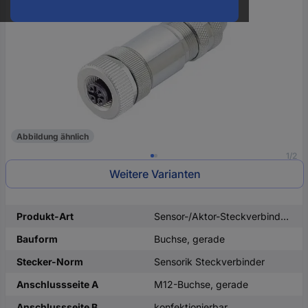
oder
eine
Hst.-
Teile-
Nr.
ein
Abbildung ähnlich
1/2
Weitere Varianten
Produkt-Art
Sensor-/Aktor-Steckverbinder, unkonfektioniert
Bauform
Buchse, gerade
Stecker-Norm
Sensorik Steckverbinder
Anschlussseite A
M12-Buchse, gerade
Anschlussseite B
konfektionierbar