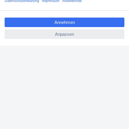
Angebotsservice
ccp.user.init.failed.titl
Beschaffungsservice
e
ccp.user.init.failed
Für Geschäftskunden
E-Procurement
Open Catalog Interface (OCI)
Conrad Smart Procure (CSP)
Für Verkäufer
Für Affiliate
Für Lieferanten