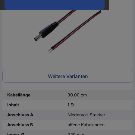
oder
eine
Hst.-
Teile-
Nr.
ein
Weitere Varianten
Kabellänge
30.00 cm
Inhalt
1 St.
Anschluss A
Niedervolt-Stecker
Anschluss B
offene Kabelenden
Innen-Ø
2.10 mm