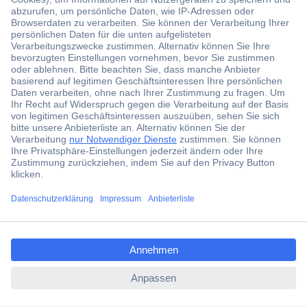
Der Conrad Newsletter
Jetzt anmelden und exklusive Aktionen,
aktuelle News und Angebote immer zuerst
erhalten.
Jetzt anmelden
Filialen
Versandkostenfrei ab 100,00 € zzgl. MwSt. **
ccp.user.init.failed.titl
Angebotsservice
e
Beschaffungsservice
ccp.user.init.failed
Für Geschäftskunden