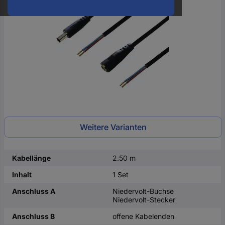
oder
eine
Hst.-
Teile-
Nr.
ein
Weitere Varianten
Kabellänge
2.50 m
Inhalt
1 Set
Anschluss A
Niedervolt-Buchse
Niedervolt-Stecker
Anschluss B
offene Kabelenden