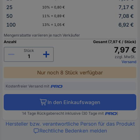
25
7,17 €
10% = 0,80 €
50
7,08 €
11% = 0,89 €
100
6,92 €
13% = 1,05 €
Mengenrabatte variieren je nach Verkäufer
Anzahl
Gesamt (7,97 € / Stück)
7,97 €
Stück
zzgl. MwSt.
Versand
Nur noch 8 Stück verfügbar
Kostenfreier Versand mit
In den Einkaufswagen
14 Tage Rückgaberecht inklusive (30 Tage mit
)
Hersteller bzw. verantwortliche Person für das Produkt
Rechtliche Bedenken melden