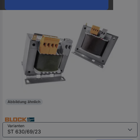
oder
eine
Hst.-
Teile-
Nr.
ein
Abbildung ähnlich
Varianten