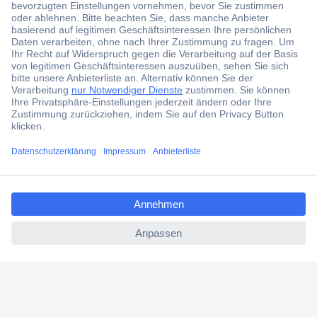
Jetzt anmelden und exklusive Aktionen,
aktuelle News und Angebote immer zuerst
erhalten.
Jetzt anmelden
Filialen
Versandkostenfrei ab 100,00 € zzgl. MwSt. **
ccp.user.init.failed.titl
Angebotsservice
e
Beschaffungsservice
ccp.user.init.failed
Für Geschäftskunden
E-Procurement