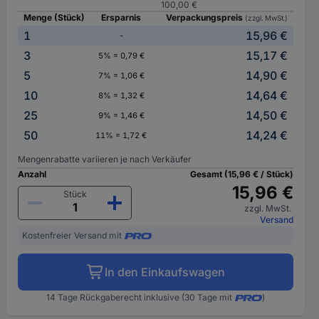
100,00 €
Menge (Stück)
Ersparnis
Verpackungspreis
(zzgl. MwSt.)
1
15,96 €
-
3
15,17 €
5% = 0,79 €
5
14,90 €
7% = 1,06 €
10
14,64 €
8% = 1,32 €
25
14,50 €
9% = 1,46 €
50
14,24 €
11% = 1,72 €
Mengenrabatte variieren je nach Verkäufer
Anzahl
Gesamt (15,96 € / Stück)
15,96 €
Stück
zzgl. MwSt.
Versand
Kostenfreier Versand mit
In den Einkaufswagen
14 Tage Rückgaberecht inklusive (30 Tage mit
)