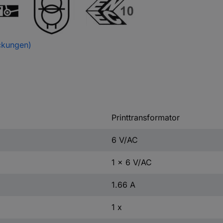
ckungen)
Printtransformator
6 V/AC
1 x 6 V/AC
1.66 A
1 x