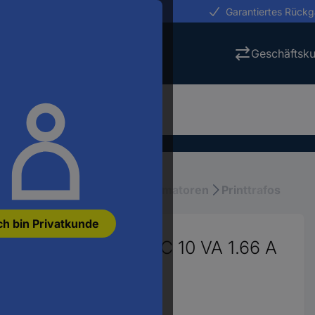
erungen in 24h
Garantiertes Rück
Geschäftsk
räte und Netzteile
Transformatoren
Printtrafos
ch bin Privatkunde
 1 x 230 V 1 x 6 V/AC 10 VA 1.66 A