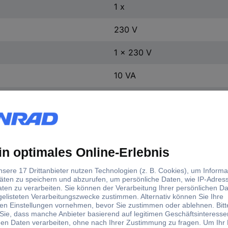
1 x
230 V
1 x 230 V
10 VA
VC 10/1/6
Löten
50 - 60 Hz
0.28 kg
1 St.
VDE=B, UL=105