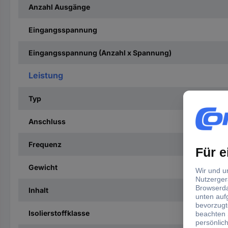
Anzahl Ausgänge
Eingangsspannung
Eingangsspannung (Anzahl x Spannung)
Leistung
Typ
Anschluss
Frequenz
Gewicht
Inhalt
Isolierstoffklasse