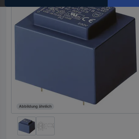
Hst.-
Teile-
Nr.
ein
Abbildung ähnlich