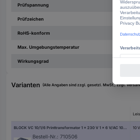
Prüfspannung
Prüfzeichen
RoHS-konform
Max. Umgebungstemperatur
Wirkungsgrad
Varianten
(Alle Angaben sind zzgl. gesetzl. MwSt., zzgl. Versan
Lei
BLOCK VC 10/1/6 Printtransformator 1 x 230 V 1 x 6 V/AC 10 VA 1.66 A
10 
Bestell-Nr.:
710506