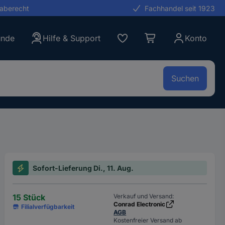
gaberecht
Fachhandel seit 1923
unde
Hilfe & Support
Konto
Suchen
Sofort-Lieferung Di., 11. Aug.
15 Stück
Verkauf und Versand:
Conrad Electronic
Filialverfügbarkeit
AGB
Kostenfreier Versand ab