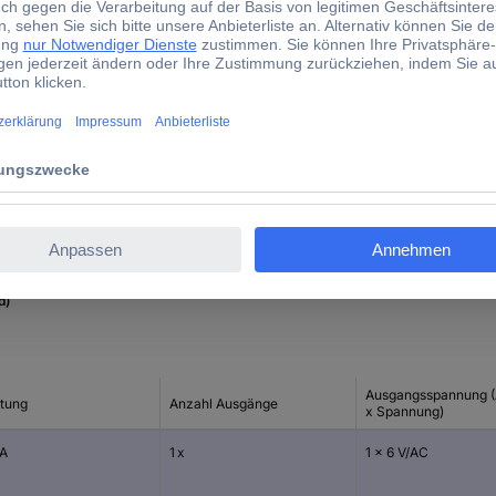
5000 V
C-UL-US, ENEC 10 (VDE)
Ja
+40 °C
74 %
d)
Ausgangsspannung (
stung
Anzahl Ausgänge
x Spannung)
VA
1 x
1 x 6 V/AC