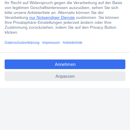
Der Conrad Newsletter
Jetzt anmelden und exklusive Aktionen,
aktuelle News und Angebote immer zuerst
erhalten.
Jetzt anmelden
ccp.user.init.failed.titl
e
Filialen
ccp.user.init.failed
Versandkostenfrei ab 100,00 € zzgl. MwSt. **
Angebotsservice
Beschaffungsservice
Für Geschäftskunden
E-Procurement