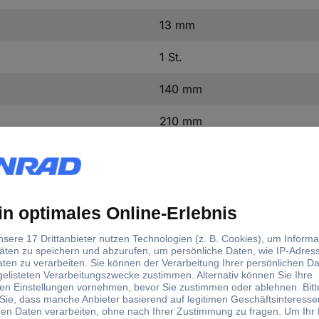
13 mm
1 St.
140 mm
210 mm
Ja
d)
rloch-Ø
Gesamtlänge
mm
210 mm