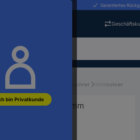
erungen in 24h
Garantiertes Rück
Geschäftsk
ktrowerkzeuge
Bohrer
Holzbohrer
Holzbohrer
ch bin Privatkunde
lz-Spiralbohrer 22 mm
 1 St.
793
 anzeigen