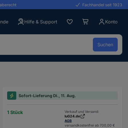
gaberecht
Fachhandel seit 1923
unde
Hilfe & Support
Konto
Suchen
Sofort-Lieferung Di., 11. Aug.
1 Stück
Verkauf und Versand:
IuG24.de
AGB
versandkostenfrei ab 700,00 €