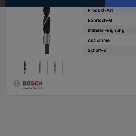
Hst.-
Teile-
Produkt-Art
Nr.
Bohrloch-Ø
ein
Material-Eignung
Aufnahme
Schaft-Ø