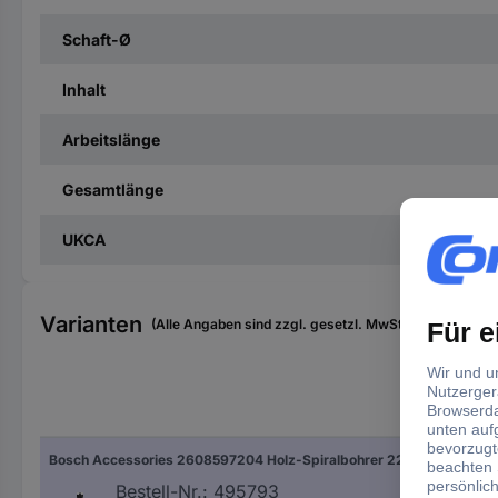
Schaft-Ø
Inhalt
Arbeitslänge
Gesamtlänge
UKCA
Varianten
(Alle Angaben sind zzgl. gesetzl. MwSt., zzgl. Versan
Boh
Bosch Accessories 2608597204 Holz-Spiralbohrer 22 mm Gesamtlänge 210 mm Zylinderschaft 1 St.
22 
Bestell-Nr.:
495793