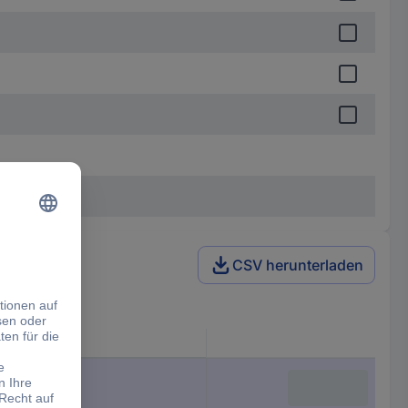
CSV herunterladen
Schaft-Ø
13 mm