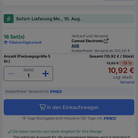
Sofort-Lieferung Mo., 10. Aug.
16 Set(s)
Verkauf und Versand:
Conrad Electronic
Filialverfügbarkeit
AGB
Kostenfreier Versand ab 100,00 €
Anzahl (Packungsgröße 5
Gesamt (10,92 € / Stück)
St.)
12,52 €
-13 %
10,92 €
Set(s)
zzgl. MwSt.
Versand
Kostenfreier Versand mit
In den Einkaufswagen
14 Tage Rückgaberecht inklusive (30 Tage mit
)
Sie haben bereits das beste Angebot für Ihre Menge.
Die optimale Auswahl für die eingegebene Menge wird automatisch