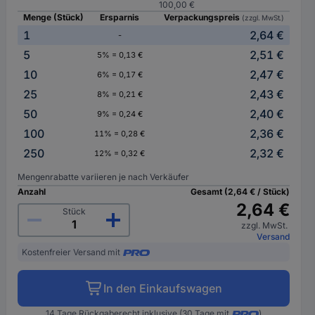
100,00 €
Menge (Stück)
Ersparnis
Verpackungspreis
(zzgl. MwSt.)
1
2,64 €
-
5
2,51 €
5% = 0,13 €
10
2,47 €
6% = 0,17 €
25
2,43 €
8% = 0,21 €
50
2,40 €
9% = 0,24 €
100
2,36 €
11% = 0,28 €
250
2,32 €
12% = 0,32 €
Mengenrabatte variieren je nach Verkäufer
Anzahl
Gesamt (2,64 € / Stück)
2,64 €
Stück
zzgl. MwSt.
Versand
Kostenfreier Versand mit
In den Einkaufswagen
14 Tage Rückgaberecht inklusive (30 Tage mit
)