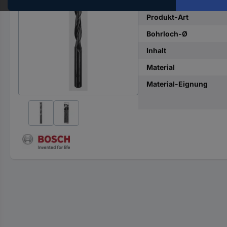
Hst.-
Teile-
Produkt-Art
Nr.
Bohrloch-Ø
ein
Inhalt
Material
Material-Eignung