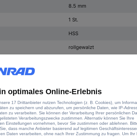
8.5 mm
1 St.
HSS
rollgewalzt
Metall
Buntmetall
Kunststoff
Zylinderschaft
8.5 mm
75 mm
117 mm