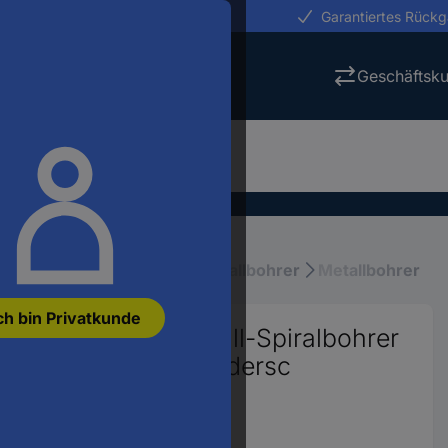
erungen in 24h
Garantiertes Rück
Geschäftsk
ktrowerkzeuge
Bohrer
Metallbohrer
Metallbohrer
ch bin Privatkunde
9255018 HSS Metall-Spiralbohrer
walzt DIN 338 Zylindersc
928
 anzeigen