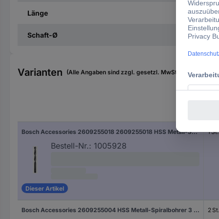
Länge
Schaft-Ø
Varianten
(Alle Angaben sind zzgl. gesetzl. MwSt., zzgl. Versan
Inha
Bosch Accessories 2609255018 2609255018 HSS Metall-Spiralbohrer 8.5 mm Gesamtlänge 117 mm rollgewalzt DIN 338 Zylinderschaft 1 St.
1 St.
Bestell-Nr.:
1005928
Dieser Artikel
Bosch Accessories 2609255004 HSS Metall-Spiralbohrer 3 mm Gesamtlänge 61 mm rollgewalzt DIN 338 Zylinderschaft 2 St.
2 St