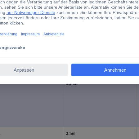
117 mm
8.5 mm
d)
lt
Bohrloch-Ø
8.5 mm
.
3 mm