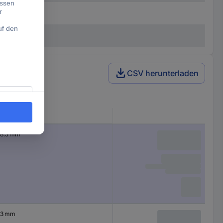
CSV herunterladen
Schaft-Ø
8.5 mm
3 mm