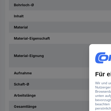
Bohrloch-Ø
Inhalt
Material
Material-Eigenschaft
Material-Eignung
Aufnahme
Schaft-Ø
Arbeitslänge
Gesamtlänge