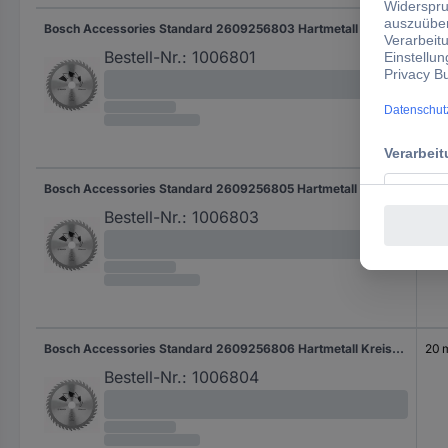
Bosch Accessories Standard 2609256803 Hartmetall Kreissägeblatt 130 x 20 mm Zähneanzahl: 40 1 St.
20
Bestell-Nr.:
1006801
Bosch Accessories Standard 2609256805 Hartmetall Kreissägeblatt 140 x 20 mm Zähneanzahl: 40 1 St.
20
Bestell-Nr.:
1006803
Bosch Accessories Standard 2609256806 Hartmetall Kreissägeblatt 150 x 20 mm Zähneanzahl: 24 1 St.
20
Bestell-Nr.:
1006804