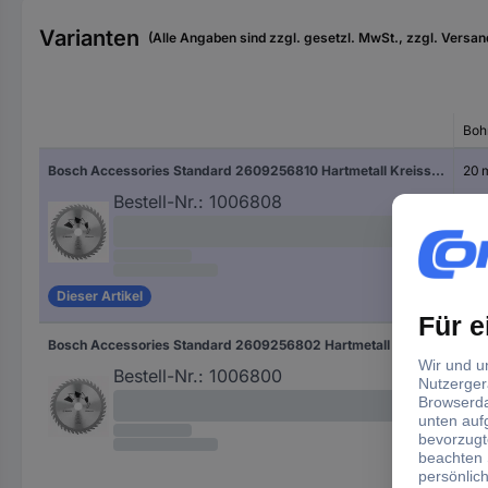
Varianten
(Alle Angaben sind zzgl. gesetzl. MwSt., zzgl. Versan
Boh
Bosch Accessories Standard 2609256810 Hartmetall Kreissägeblatt 160 x 20 mm Zähneanzahl: 24 1 St.
20
Bestell-Nr.:
1006808
Dieser Artikel
Bosch Accessories Standard 2609256802 Hartmetall Kreissägeblatt 130 x 20 mm Zähneanzahl: 18 1 St.
20
Bestell-Nr.:
1006800