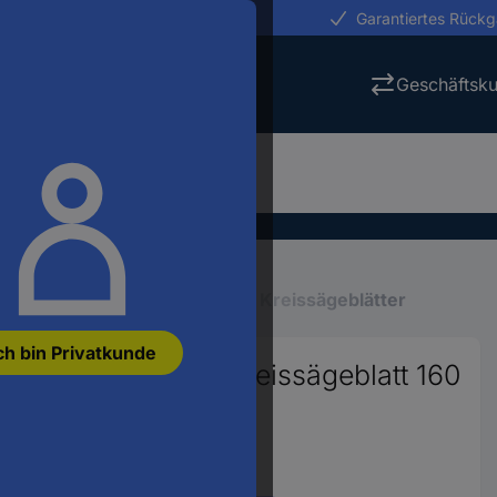
erungen in 24h
Garantiertes Rück
Geschäftsk
ktrowerkzeuge
Sägeblätter
Kreissägeblätter
ch bin Privatkunde
6810 Hartmetall Kreissägeblatt 160
808