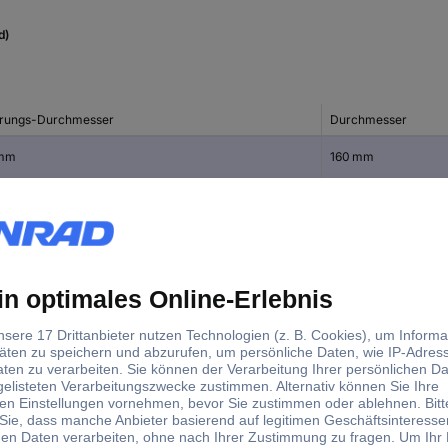
d)
rungs-Durchmesser
Durchmesser
 mm
160 mm
 mm
130 mm