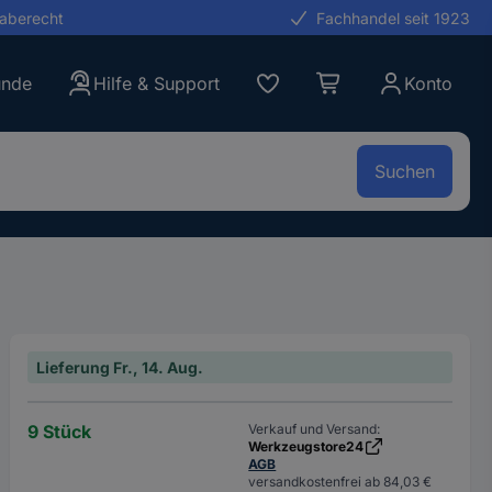
gaberecht
Fachhandel seit 1923
unde
Hilfe & Support
Konto
Suchen
Lieferung Fr., 14. Aug.
9 Stück
Verkauf und Versand:
Werkzeugstore24
AGB
versandkostenfrei ab 84,03 €