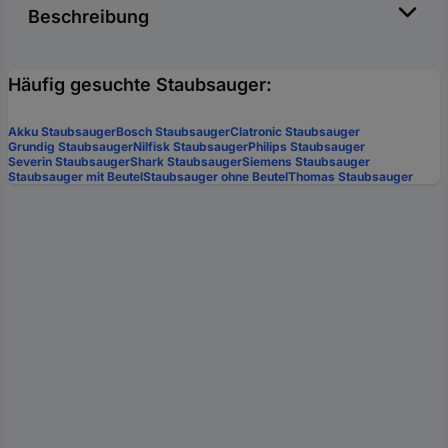
Beschreibung
Häufig gesuchte Staubsauger:
Akku Staubsauger
Bosch Staubsauger
Clatronic Staubsauger
Grundig Staubsauger
Nilfisk Staubsauger
Philips Staubsauger
Severin Staubsauger
Shark Staubsauger
Siemens Staubsauger
Staubsauger mit Beutel
Staubsauger ohne Beutel
Thomas Staubsauger