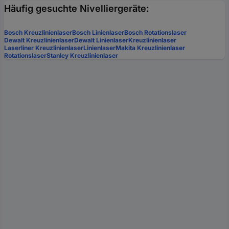
Häufig gesuchte Nivelliergeräte:
Bosch Kreuzlinienlaser
Bosch Linienlaser
Bosch Rotationslaser
Dewalt Kreuzlinienlaser
Dewalt Linienlaser
Kreuzlinienlaser
Laserliner Kreuzlinienlaser
Linienlaser
Makita Kreuzlinienlaser
Rotationslaser
Stanley Kreuzlinienlaser