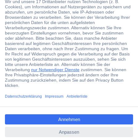
Der Conrad Newsletter
Jetzt anmelden und exklusive Aktionen,
aktuelle News und Angebote immer zuerst
erhalten.
Jetzt anmelden
ccp.user.init.failed.titl
Filialen
e
Versandkostenfrei ab 100,00 € zzgl. MwSt. **
ccp.user.init.failed
Angebotsservice