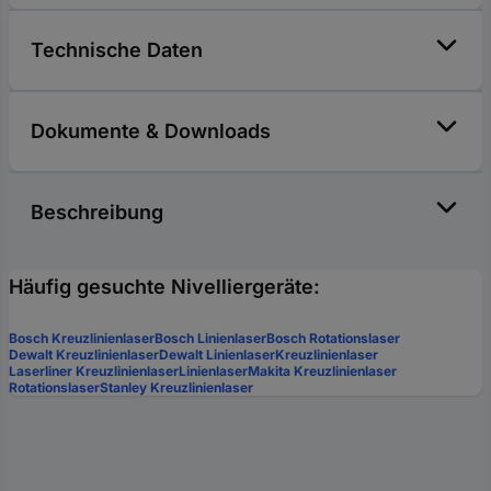
Technische Daten
Dokumente & Downloads
Beschreibung
Häufig gesuchte Nivelliergeräte:
Bosch Kreuzlinienlaser
Bosch Linienlaser
Bosch Rotationslaser
Dewalt Kreuzlinienlaser
Dewalt Linienlaser
Kreuzlinienlaser
Laserliner Kreuzlinienlaser
Linienlaser
Makita Kreuzlinienlaser
Rotationslaser
Stanley Kreuzlinienlaser