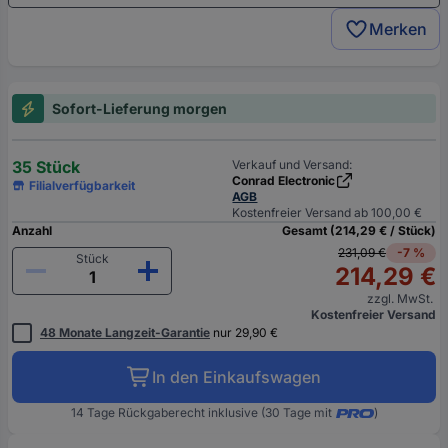
Merken
Sofort-Lieferung morgen
35 Stück
Verkauf und Versand:
Conrad Electronic
Filialverfügbarkeit
AGB
Kostenfreier Versand ab 100,00 €
Anzahl
Gesamt (214,29 € / Stück)
231,09 €
-7 %
Stück
214,29 €
zzgl. MwSt.
Kostenfreier Versand
48 Monate Langzeit-Garantie
nur 29,90 €
In den Einkaufswagen
14 Tage Rückgaberecht inklusive (30 Tage mit
)