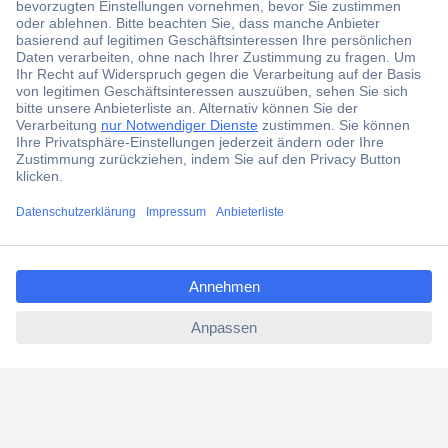
Jetzt anmelden
Filialen
Versandkostenfrei ab 100,00 € zzgl. MwSt. **
Angebotsservice
Beschaffungsservice
ccp.user.init.failed.titl
e
Für Geschäftskunden
ccp.user.init.failed
E-Procurement
Open Catalog Interface (OCI)
Conrad Smart Procure (CSP)