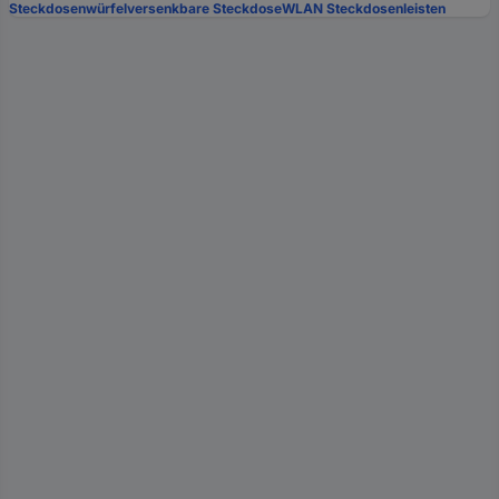
Steckdosenwürfel
versenkbare Steckdose
WLAN Steckdosenleisten