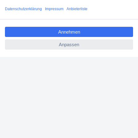
Versandkostenfrei ab 100,00 € zzgl. MwSt. **
Angebotsservice
ccp.user.init.failed.titl
Beschaffungsservice
e
ccp.user.init.failed
Für Geschäftskunden
E-Procurement
Open Catalog Interface (OCI)
Conrad Smart Procure (CSP)
Für Verkäufer
Für Affiliate
Für Lieferanten