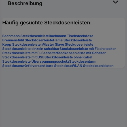
Beschreibung
Häufig gesuchte Steckdosenleisten:
Bachmann Steckdosenleiste
Bachmann Tischsteckdose
Brennenstuhl Steckdosenleiste
Hama Steckdosenleiste
Kopp Steckdosenleisten
Master Slave Steckdosenleiste
Steckdosenleiste einzeln schaltbar
Steckdosenleiste mit Flachstecker
Steckdosenleiste mit Fußschalter
Steckdosenleiste mit Schalter
Steckdosenleiste mit USB
Steckdosenleiste ohne Kabel
Steckdosenleiste Überspannungsschutz
Steckdosenturm
Steckdosenwürfel
versenkbare Steckdose
WLAN Steckdosenleisten