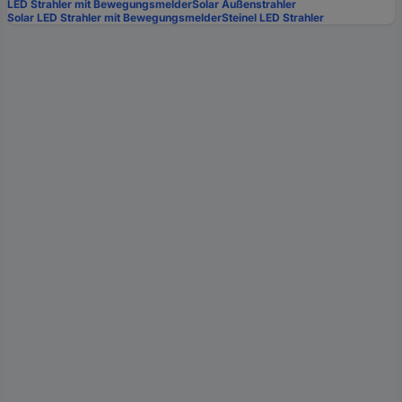
LED Strahler mit Bewegungsmelder
Solar Außenstrahler
Solar LED Strahler mit Bewegungsmelder
Steinel LED Strahler