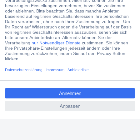
erhalten.
Jetzt anmelden
Filialen
Versandkostenfrei ab 100,00 € zzgl. MwSt. **
Angebotsservice
Beschaffungsservice
ccp.user.init.failed.titl
e
Für Geschäftskunden
ccp.user.init.failed
E-Procurement
Open Catalog Interface (OCI)
Conrad Smart Procure (CSP)