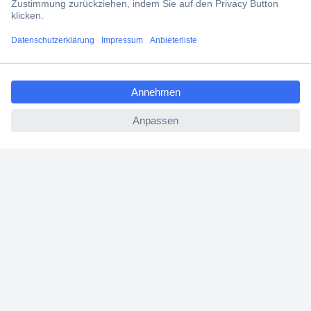
Filialen
ccp.user.init.failed.titl
Versandkostenfrei ab 100,00 € zzgl. MwSt. **
e
Angebotsservice
ccp.user.init.failed
Beschaffungsservice
Für Geschäftskunden
E-Procurement
Open Catalog Interface (OCI)
Conrad Smart Procure (CSP)
Für Verkäufer