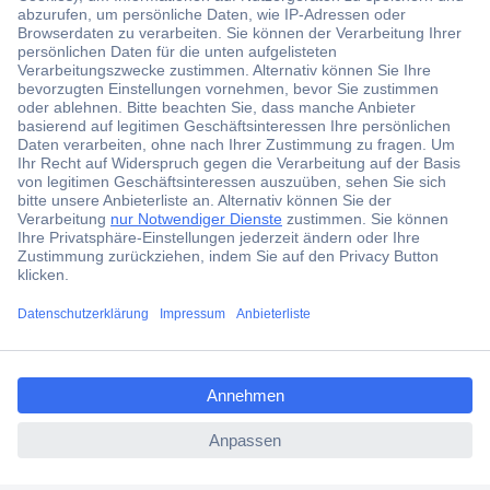
Der Conrad Newsletter
Jetzt anmelden und exklusive Aktionen,
aktuelle News und Angebote immer zuerst
erhalten.
Jetzt anmelden
Filialen
Versandkostenfrei ab 100,00 € zzgl. MwSt. **
ccp.user.init.failed.titl
Angebotsservice
e
Beschaffungsservice
ccp.user.init.failed
Für Geschäftskunden