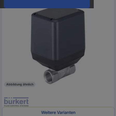
oder
eine
Hst.-
Teile-
Nr.
ein
Abbildung ähnlich
Weitere Varianten