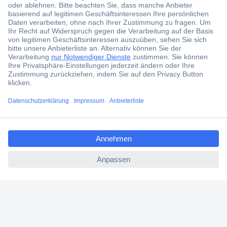
Jetzt anmelden und exklusive Aktionen,
aktuelle News und Angebote immer zuerst
erhalten.
Jetzt anmelden
Filialen
Versandkostenfrei ab 100,00 € zzgl. MwSt. **
ccp.user.init.failed.titl
Angebotsservice
e
Beschaffungsservice
ccp.user.init.failed
Für Geschäftskunden
E-Procurement
Open Catalog Interface (OCI)