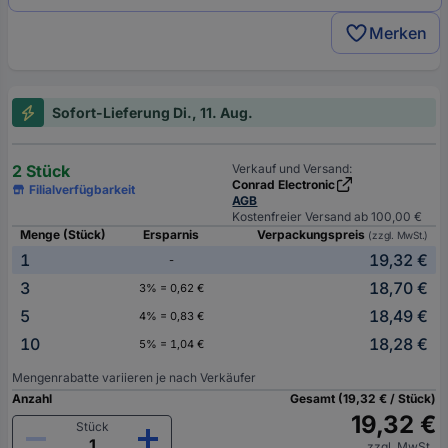
Merken
Sofort-Lieferung Di., 11. Aug.
2 Stück
Verkauf und Versand:
Conrad Electronic
Filialverfügbarkeit
AGB
Kostenfreier Versand ab 100,00 €
Menge (Stück)
Ersparnis
Verpackungspreis
(zzgl. MwSt.)
1
19,32 €
-
3
18,70 €
3% = 0,62 €
5
18,49 €
4% = 0,83 €
10
18,28 €
5% = 1,04 €
Mengenrabatte variieren je nach Verkäufer
Anzahl
Gesamt (19,32 € / Stück)
19,32 €
Stück
zzgl. MwSt.