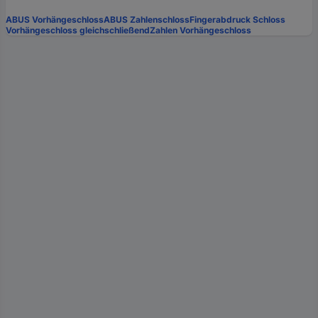
ABUS Vorhängeschloss
ABUS Zahlenschloss
Fingerabdruck Schloss
Vorhängeschloss gleichschließend
Zahlen Vorhängeschloss