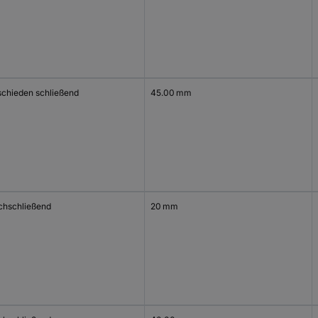
schieden schließend
45.00 mm
ichschließend
20 mm