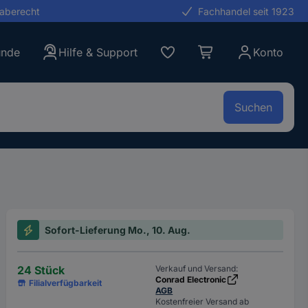
gaberecht
Fachhandel seit 1923
unde
Hilfe & Support
Konto
Suchen
Sofort-Lieferung Mo., 10. Aug.
24 Stück
Verkauf und Versand:
Conrad Electronic
Filialverfügbarkeit
AGB
Kostenfreier Versand ab