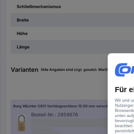
Schließmechanismus
Breite
Höhe
Länge
Varianten
(Alle Angaben sind zzgl. gesetzl. MwSt., zzgl. Versan
Sch
Burg Wächter 2951 Vorhängeschloss 15.00 mm verschieden schließend Messing Schlüsselschloss
ver
Bestell-Nr.:
2859676