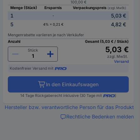
100,00 €
Menge (Stück)
Ersparnis
Verpackungspreis
(zzgl. MwSt.)
1
5,03 €
-
5
4,82 €
4% = 0,21 €
Mengenrabatte variieren je nach Verkäufer
Anzahl
Gesamt (5,03 € / Stück)
5,03 €
Stück
zzgl. MwSt.
Versand
Kostenfreier Versand mit
In den Einkaufswagen
14 Tage Rückgaberecht inklusive (30 Tage mit
)
Hersteller bzw. verantwortliche Person für das Produkt
Rechtliche Bedenken melden