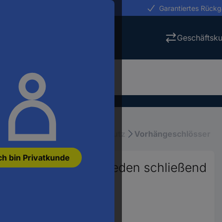
erungen in 24h
Garantiertes Rück
Geschäftsk
itstechnik
Wertsachen-Schutz
Vorhängeschlösser
ch bin Privatkunde
s 15.00 mm verschieden schließend