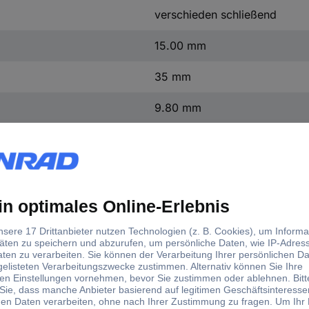
verschieden schließend
15.00 mm
35 mm
9.80 mm
d)
ließmechanismus
Breite
schieden schließend
15.00 mm