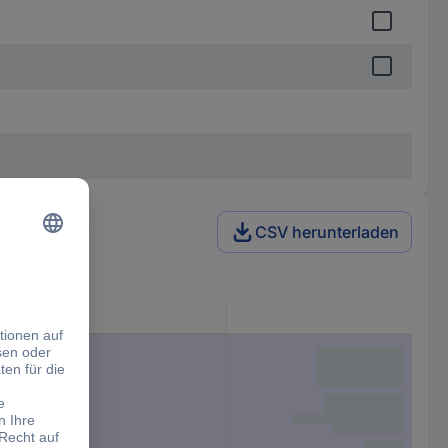
CSV herunterladen
Inhalt
1 St.