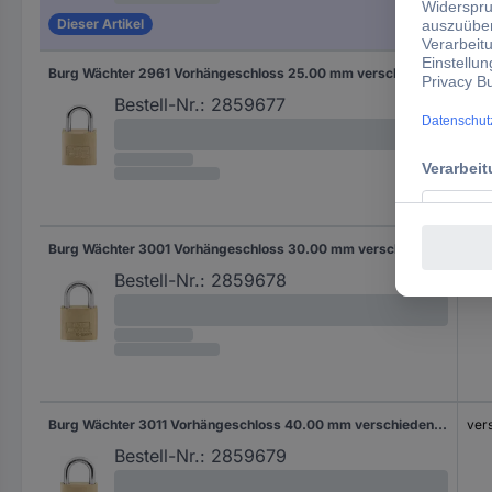
Dieser Artikel
Burg Wächter 2961 Vorhängeschloss 25.00 mm verschieden schließend Messing Schlüsselschloss
ver
Bestell-Nr.:
2859677
Burg Wächter 3001 Vorhängeschloss 30.00 mm verschieden schließend Messing Schlüsselschloss
ver
Bestell-Nr.:
2859678
Burg Wächter 3011 Vorhängeschloss 40.00 mm verschieden schließend Messing Schlüsselschloss
ver
Bestell-Nr.:
2859679