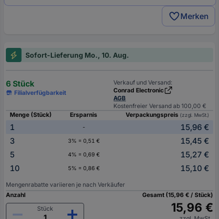
Merken
Sofort-Lieferung Mo., 10. Aug.
6 Stück
Verkauf und Versand:
Conrad Electronic
Filialverfügbarkeit
AGB
Kostenfreier Versand ab 100,00 €
Menge (Stück)
Ersparnis
Verpackungspreis
(zzgl. MwSt.)
1
15,96 €
-
3
15,45 €
3% = 0,51 €
5
15,27 €
4% = 0,69 €
10
15,10 €
5% = 0,86 €
Mengenrabatte variieren je nach Verkäufer
Anzahl
Gesamt (15,96 € / Stück)
15,96 €
Stück
zzgl. MwSt.