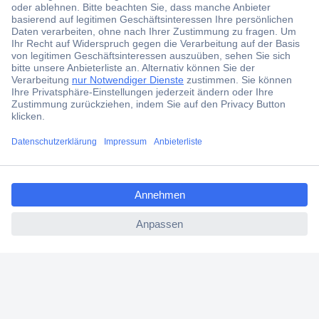
Jetzt anmelden und exklusive Aktionen,
aktuelle News und Angebote immer zuerst
erhalten.
Jetzt anmelden
Filialen
Versandkostenfrei ab 100,00 € zzgl. MwSt. **
ccp.user.init.failed.titl
Angebotsservice
e
Beschaffungsservice
ccp.user.init.failed
Für Geschäftskunden
E-Procurement
Open Catalog Interface (OCI)