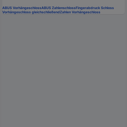
ABUS Vorhängeschloss
ABUS Zahlenschloss
Fingerabdruck Schloss
Vorhängeschloss gleichschließend
Zahlen Vorhängeschloss