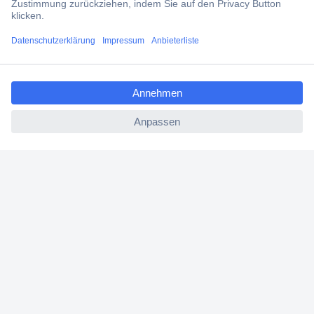
Filialen
ccp.user.init.failed.titl
Versandkostenfrei ab 100,00 € zzgl. MwSt. **
e
Angebotsservice
ccp.user.init.failed
Beschaffungsservice
Für Geschäftskunden
E-Procurement
Open Catalog Interface (OCI)
Conrad Smart Procure (CSP)
Für Verkäufer