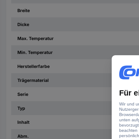
Breite
Dicke
Max. Temperatur
Min. Temperatur
Herstellerfarbe
Trägermaterial
Serie
Typ
Inhalt
Abm.