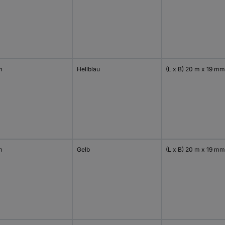
m
Hellblau
(L x B) 20 m x 19 mm
m
Gelb
(L x B) 20 m x 19 mm