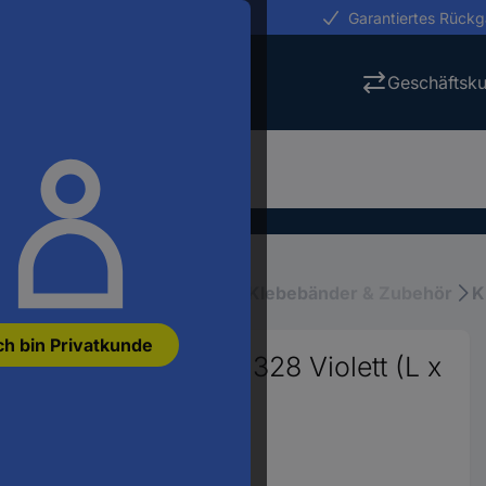
erungen in 24h
Garantiertes Rück
Geschäftsk
ebänder & Klettverschlüsse
Klebebänder & Zubehör
K
ch bin Privatkunde
77 Isolierband No. 328 Violett (L x