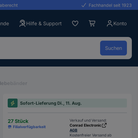
gaberecht
Fachhandel seit 1923
unde
Hilfe & Support
Konto
Suchen
lebebänder
Sofort-Lieferung Di., 11. Aug.
27 Stück
Verkauf und Versand:
Conrad Electronic
Filialverfügbarkeit
AGB
Kostenfreier Versand ab