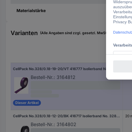
Materialstärke
Varianten
(Alle Angaben sind zzgl. gesetzl. MwSt., zzgl. Versan
Län
CellPack No.328/0.18-19-20/VT 416777 Isolierband No. 328 Violett (L x B) 20 m x 19 mm 1 St.
20 
Bestell-Nr.:
3164812
Dieser Artikel
CellPack No.328/0.18-12-20/BK 416717 Isolierband No. 328 Schwarz (L x B) 20 m x 12 mm 1 St.
20 
Bestell-Nr.:
3164802