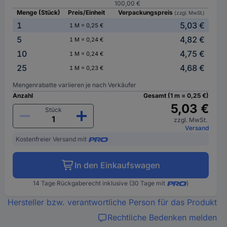
100,00 €
Menge (Stück)
Preis/Einheit
Verpackungspreis
(zzgl. MwSt.)
1
5,03 €
1 M = 0,25 €
5
4,82 €
1 M = 0,24 €
10
4,75 €
1 M = 0,24 €
25
4,68 €
1 M = 0,23 €
Mengenrabatte variieren je nach Verkäufer
Anzahl
Gesamt (1 m = 0,25 €)
5,03 €
Stück
zzgl. MwSt.
Versand
Kostenfreier Versand mit
In den Einkaufswagen
14 Tage Rückgaberecht inklusive (30 Tage mit
)
Hersteller bzw. verantwortliche Person für das Produkt
Rechtliche Bedenken melden