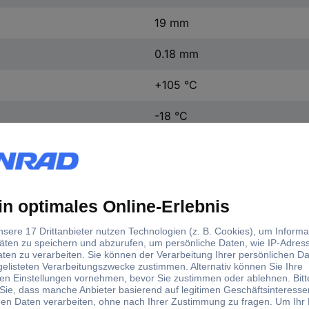
19 mm
0.18 mm
+105 °C
-18 °C
Violett
PVC
No. 328
No.328/0.18-19-20/VT
1 St.
(L x B) 20 m x 19 mm