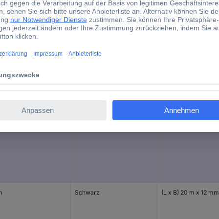
0.18 mm
d)
ge
Herstellerfarbe
Abm.
m
Violett
(L x B) 20 m x 19 mm
m
Schwarz
(L x B) 20 m x 12 mm