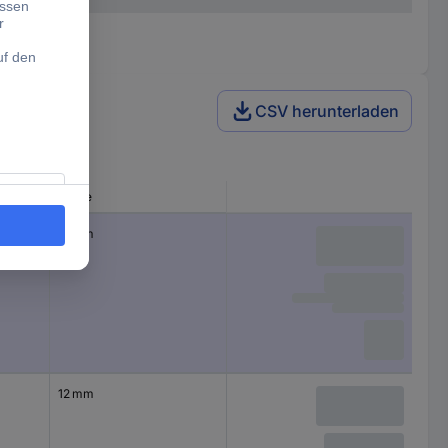
CSV herunterladen
Breite
19 mm
12 mm