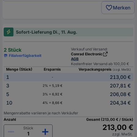
Merken
Sofort-Lieferung Di., 11. Aug.
2 Stück
Verkauf und Versand:
Conrad Electronic
Filialverfügbarkeit
AGB
Kostenfreier Versand ab 100,00 €
Menge (Stück)
Ersparnis
Verpackungspreis
(zzgl. MwSt.)
1
213,00 €
-
3
207,81 €
2% = 5,19 €
5
206,08 €
3% = 6,92 €
10
204,34 €
4% = 8,66 €
Mengenrabatte variieren je nach Verkäufer
Anzahl
Gesamt (213,00 € / Stück)
213,00 €
Stück
zzgl. MwSt.