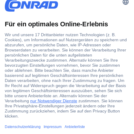
Der Conrad Newsletter
Jetzt anmelden und exklusive Aktionen,
aktuelle News und Angebote immer zuerst
erhalten.
Jetzt anmelden
Filialen
Versandkostenfrei ab 100,00 € zzgl. MwSt. **
Angebotsservice