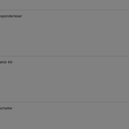
nsponderleser
ehör Kit
schalter