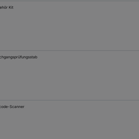
ehör Kit
chgangsprüfungsstab
code-Scanner