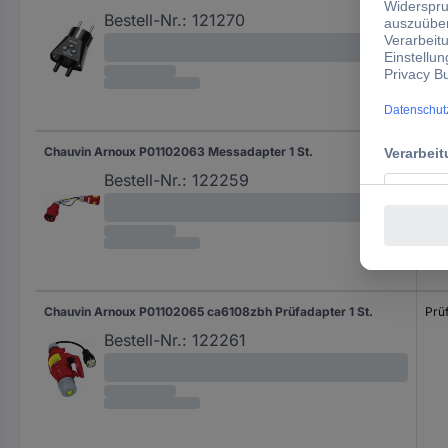
Bestell-Nr.:
121270
Chauvin Arnoux P01102063 Messadapter 1 St.
Mes
Bestell-Nr.:
122259
Chauvin Arnoux P01102065 ca6108zbh Prüfadapter 1 St.
Prü
Bestell-Nr.:
122261