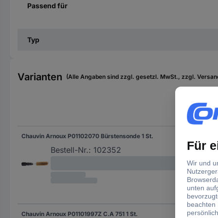
Passend für
Typ
Varianten
(Alle Angaben sind zzgl. gesetzl. MwSt., zzgl. Versan
Pro
Chauvin Arnoux P01102070 Bürstensonde 1 St.
Bür
Bestell-Nr.:
102352
Chauvin Arnoux P01101997Z C.A 751 1 St.