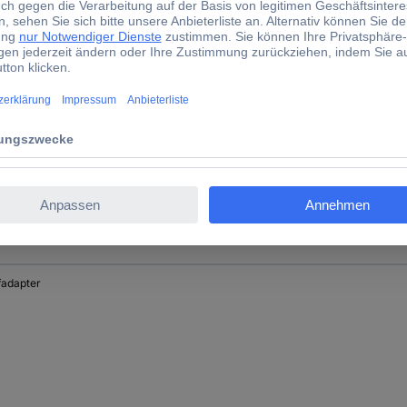
sadapter
fadapter