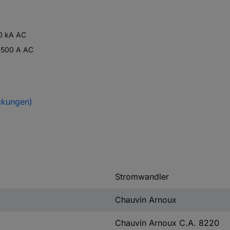
10 kA AC
.6500 A AC
ckungen)
Stromwandler
Chauvin Arnoux
Chauvin Arnoux C.A. 8220