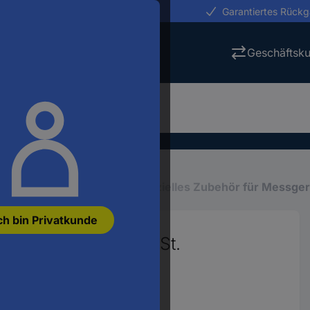
erungen in 24h
Garantiertes Rück
Geschäftsk
eräte
Mess-Zubehör
Spezielles Zubehör für Messger
ch bin Privatkunde
00 Stromwandler 1 St.
5