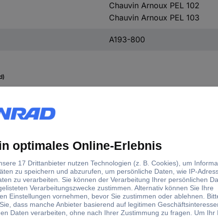
Chauvin Arnoux PEL 102
Chauvin Arnoux PEL 103
A193-800
d)
dukt-Art
stensonde