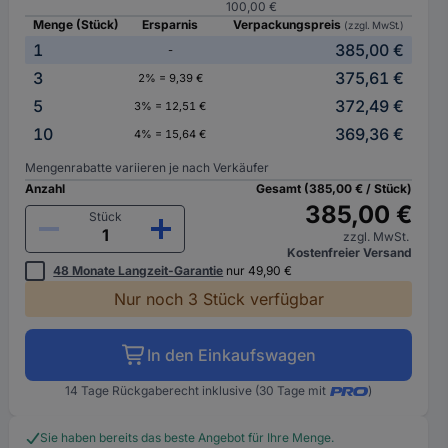
100,00 €
Menge (Stück)
Ersparnis
Verpackungspreis
(zzgl. MwSt.)
1
385,00 €
-
3
375,61 €
2% = 9,39 €
5
372,49 €
3% = 12,51 €
10
369,36 €
4% = 15,64 €
Mengenrabatte variieren je nach Verkäufer
Anzahl
Gesamt (385,00 € / Stück)
385,00 €
Stück
zzgl. MwSt.
Kostenfreier Versand
48 Monate Langzeit-Garantie
nur 49,90 €
Nur noch 3 Stück verfügbar
In den Einkaufswagen
14 Tage Rückgaberecht inklusive (30 Tage mit
)
Sie haben bereits das beste Angebot für Ihre Menge.