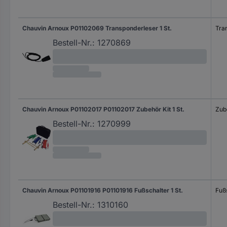
Chauvin Arnoux P01102069 Transponderleser 1 St.
Tra
Bestell-Nr.:
1270869
Chauvin Arnoux P01102017 P01102017 Zubehör Kit 1 St.
Zub
Bestell-Nr.:
1270999
Chauvin Arnoux P01101916 P01101916 Fußschalter 1 St.
Fuß
Bestell-Nr.:
1310160