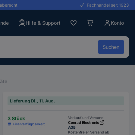
gaberecht
Fachhandel seit 1923
unde
Hilfe & Support
Konto
Suchen
äte
Lieferung Di., 11. Aug.
3 Stück
Verkauf und Versand:
Conrad Electronic
Filialverfügbarkeit
AGB
Kostenfreier Versand ab