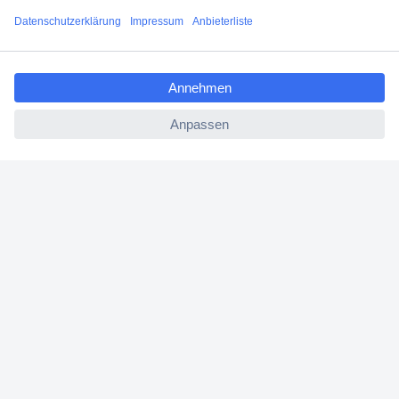
Versandkostenfrei ab 100,00 € zzgl. MwSt. **
Angebotsservice
ccp.user.init.failed.titl
Beschaffungsservice
e
ccp.user.init.failed
Für Geschäftskunden
E-Procurement
Open Catalog Interface (OCI)
Conrad Smart Procure (CSP)
Für Verkäufer
Für Affiliate
Für Lieferanten