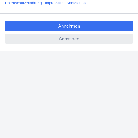
Angebotsservice
ccp.user.init.failed.titl
Beschaffungsservice
e
ccp.user.init.failed
Für Geschäftskunden
E-Procurement
Open Catalog Interface (OCI)
Conrad Smart Procure (CSP)
Für Verkäufer
Für Affiliate
Für Lieferanten