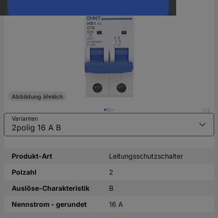
oder
eine
Hst.-
Teile-
Nr.
ein
Abbildung ähnlich
1/3
Varianten
Produkt-Art
Leitungsschutzschalter
Polzahl
2
Auslöse-Charakteristik
B
Nennstrom - gerundet
16 A