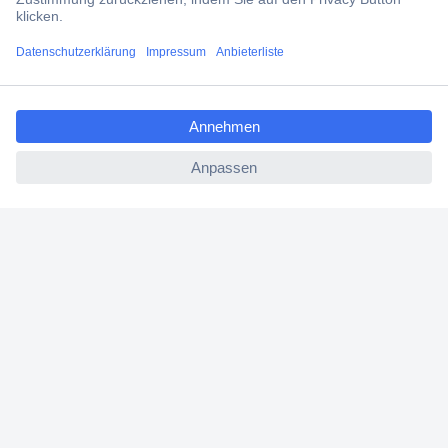
Filialen
ccp.user.init.failed.titl
Versandkostenfrei ab 100,00 € zzgl. MwSt. **
e
Angebotsservice
ccp.user.init.failed
Beschaffungsservice
Für Geschäftskunden
E-Procurement
Open Catalog Interface (OCI)
Conrad Smart Procure (CSP)
Für Verkäufer