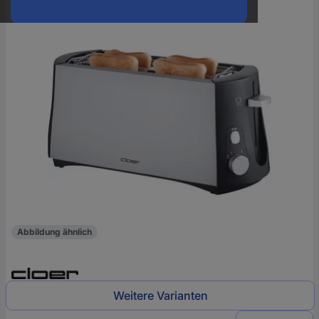
oder
eine
Hst.-
Teile-
Nr.
ein
Abbildung ähnlich
Weitere Varianten