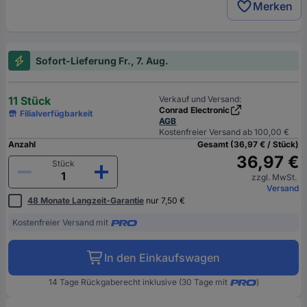
Merken
Sofort-Lieferung Fr., 7. Aug.
11 Stück
Verkauf und Versand:
Conrad Electronic
Filialverfügbarkeit
AGB
Kostenfreier Versand ab 100,00 €
Anzahl
Gesamt (36,97 € / Stück)
36,97 €
Stück
zzgl. MwSt.
Versand
48 Monate Langzeit-Garantie
nur 7,50 €
Kostenfreier Versand mit
In den Einkaufswagen
14 Tage Rückgaberecht inklusive (30 Tage mit
)