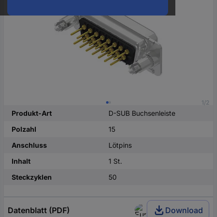
oder
eine
Hst.-
Teile-
Nr.
ein
1/2
Produkt-Art
D-SUB Buchsenleiste
Polzahl
15
Anschluss
Lötpins
Inhalt
1 St.
Steckzyklen
50
Datenblatt (PDF)
Download