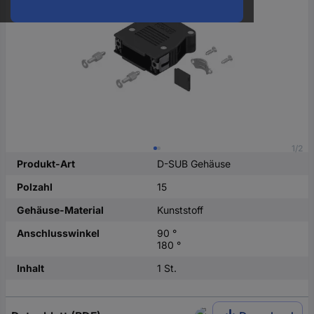
oder
eine
Hst.-
Teile-
Nr.
ein
1/2
Produkt-Art
D-SUB Gehäuse
Polzahl
15
Gehäuse-Material
Kunststoff
Anschlusswinkel
90 °
180 °
Inhalt
1 St.