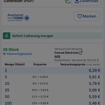
Datenblatt (PDF)
Download
Merken
Sofort-Lieferung morgen
38 Stück
Verkauf und Versand:
Conrad Electronic
Filialverfügbarkeit
AGB
Kostenfreier Versand ab 100,00 €
Menge (Stück)
Ersparnis
Verpackungspreis
(zzgl. MwSt.)
1
6,29 €
-
5
5,91 €
6% = 0,38 €
10
5,78 €
8% = 0,51 €
25
5,66 €
10% = 0,63 €
50
5,59 €
11% = 0,70 €
100
5,46 €
13% = 0,83 €