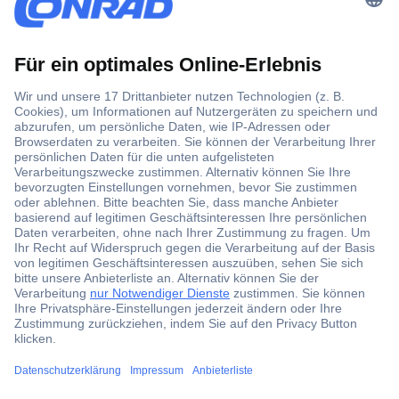
Der Conrad Newsletter
Jetzt anmelden und exklusive Aktionen,
aktuelle News und Angebote immer zuerst
erhalten.
Jetzt anmelden
Filialen
Versandkostenfrei ab 100,00 € zzgl. MwSt. **
Angebotsservice