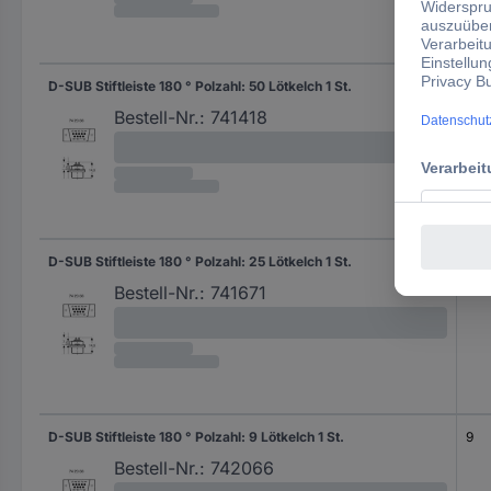
D-SUB Stiftleiste 180 ° Polzahl: 50 Lötkelch 1 St.
50
Bestell-Nr.:
741418
D-SUB Stiftleiste 180 ° Polzahl: 25 Lötkelch 1 St.
25
Bestell-Nr.:
741671
D-SUB Stiftleiste 180 ° Polzahl: 9 Lötkelch 1 St.
9
Bestell-Nr.:
742066