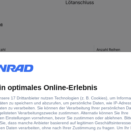
Lötanschluss
d)
zahl
Anzahl Reihen
2
2