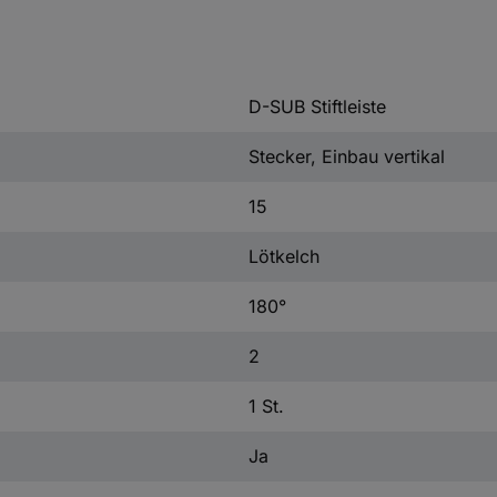
D-SUB Stiftleiste
Stecker, Einbau vertikal
15
Lötkelch
180°
2
1 St.
Ja