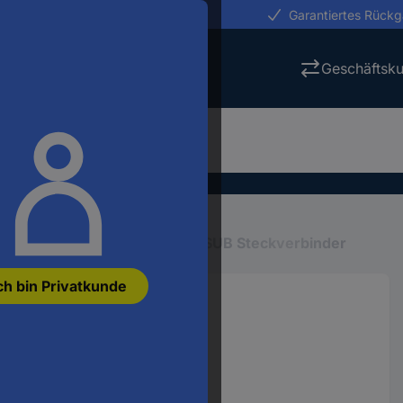
erungen in 24h
Garantiertes Rück
Geschäftsk
D-SUB Steckverbinder
D-SUB Steckverbinder
ch bin Privatkunde
ötkelch 1 St.