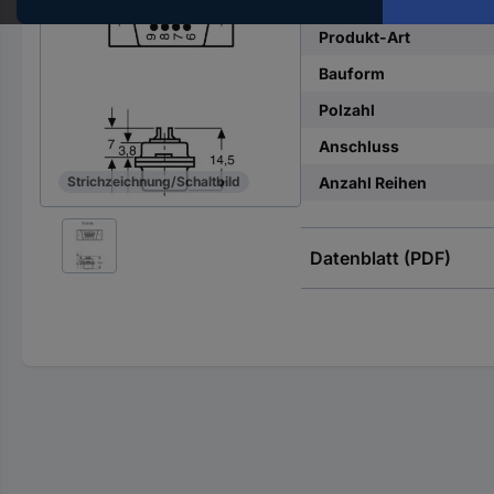
Hst.-
Teile-
Produkt-Art
Nr.
Bauform
ein
Polzahl
Anschluss
Anzahl Reihen
Strichzeichnung/Schaltbild
Datenblatt (PDF)