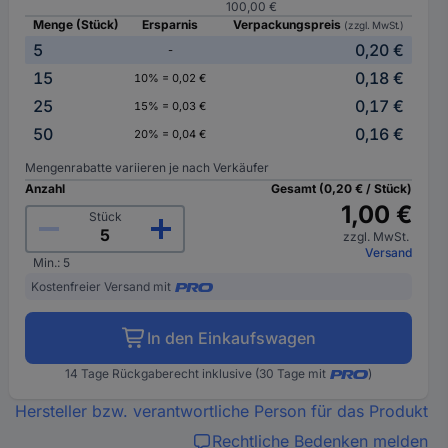
100,00 €
Menge (Stück)
Ersparnis
Verpackungspreis
(zzgl. MwSt.)
5
0,20 €
-
15
0,18 €
10% = 0,02 €
25
0,17 €
15% = 0,03 €
50
0,16 €
20% = 0,04 €
Mengenrabatte variieren je nach Verkäufer
Anzahl
Gesamt (0,20 € / Stück)
1,00 €
Stück
zzgl. MwSt.
Versand
Min.: 5
Kostenfreier Versand mit
In den Einkaufswagen
14 Tage Rückgaberecht inklusive (30 Tage mit
)
Hersteller bzw. verantwortliche Person für das Produkt
Rechtliche Bedenken melden