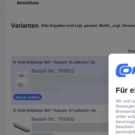
Anschluss
Varianten
(Alle Angaben sind zzgl. gesetzl. MwSt., zzgl. Versan
Pol
D-SUB Stiftleiste 180 ° Polzahl: 15 Lötkelch 1 St.
15
Bestell-Nr.:
741663
Dieser Artikel
D-SUB Stiftleiste 180 ° Polzahl: 37 Lötkelch 1 St.
37
Bestell-Nr.:
741400