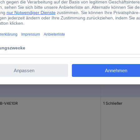
d)
Kontaktart
B-V4E11R
1 Schließer
1 Öffner
B-V4E10R
1 Schließer