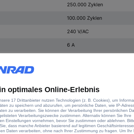
250.000 Zyklen
100.000 Zyklen
240 V/AC
6 A
-25 °C
+55 °C
IP65
A20B-V4E11R
1 St.
Ja