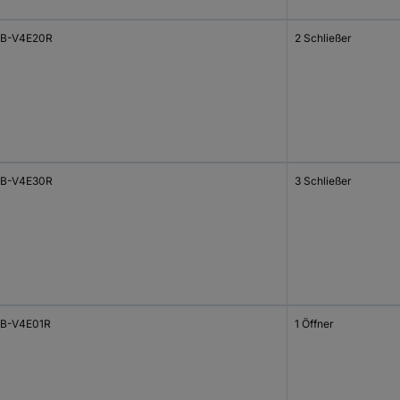
B-V4E20R
2 Schließer
B-V4E30R
3 Schließer
B-V4E01R
1 Öffner