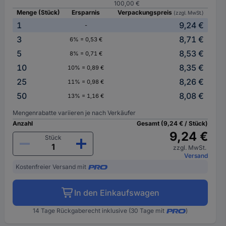
100,00 €
Menge (Stück)
Ersparnis
Verpackungspreis
(zzgl. MwSt.)
1
9,24 €
-
3
8,71 €
6% = 0,53 €
5
8,53 €
8% = 0,71 €
10
8,35 €
10% = 0,89 €
25
8,26 €
11% = 0,98 €
50
8,08 €
13% = 1,16 €
Mengenrabatte variieren je nach Verkäufer
Anzahl
Gesamt (9,24 € / Stück)
9,24 €
Stück
zzgl. MwSt.
Versand
Kostenfreier Versand mit
In den Einkaufswagen
14 Tage Rückgaberecht inklusive (30 Tage mit
)