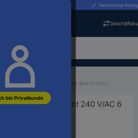
erungen in 24h
Garantiertes Rück
Geschäftsk
ng
Befehls-, Meldegeräte
Not-Aus Schalter
ch bin Privatkunde
r mit Kontaktelement 240 V/AC 6