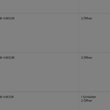
B-V4E02R
2 Öffner
B-V4E03R
3 Öffner
B-V4E12R
1 Schließer
2 Öffner