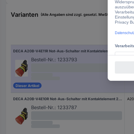
Varianten
(Alle Angaben sind zzgl. gesetzl. MwSt., zzgl. Versan
Typ
DECA A20B-V4E11R Not-Aus-Schalter mit Kontaktelement 240 V/AC 6 A 1 Schließer, 1 Öffner IP65 1 St.
A20
Bestell-Nr.:
1233793
Dieser Artikel
DECA A20B-V4E10R Not-Aus-Schalter mit Kontaktelement 240 V/AC 6 A 1 Schließer IP65 1 St.
A20
Bestell-Nr.:
1233787