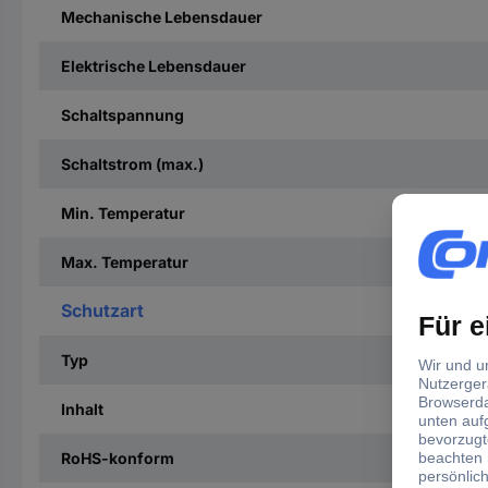
Mechanische Lebensdauer
Elektrische Lebensdauer
Schaltspannung
Schaltstrom (max.)
Min. Temperatur
Max. Temperatur
Schutzart
Typ
Inhalt
RoHS-konform