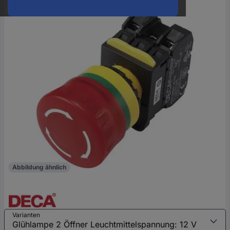
oder
eine
Hst.-
Teile-
Nr.
ein
Abbildung ähnlich
Varianten