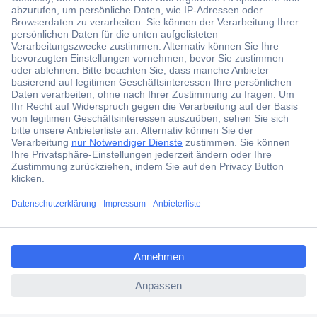
Der Conrad Newsletter
Jetzt anmelden und exklusive Aktionen,
aktuelle News und Angebote immer zuerst
erhalten.
Jetzt anmelden
ccp.user.init.failed.titl
Filialen
e
Versandkostenfrei ab 100,00 € zzgl. MwSt. **
ccp.user.init.failed
Angebotsservice
Beschaffungsservice