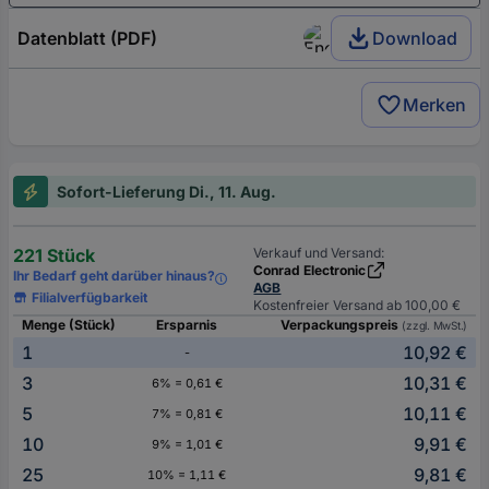
Datenblatt (PDF)
Download
Merken
Sofort-Lieferung Di., 11. Aug.
221 Stück
Verkauf und Versand:
Conrad Electronic
Ihr Bedarf geht darüber hinaus?
AGB
Filialverfügbarkeit
Kostenfreier Versand ab 100,00 €
Menge (Stück)
Ersparnis
Verpackungspreis
(zzgl. MwSt.)
1
10,92 €
-
3
10,31 €
6% = 0,61 €
5
10,11 €
7% = 0,81 €
10
9,91 €
9% = 1,01 €
25
9,81 €
10% = 1,11 €