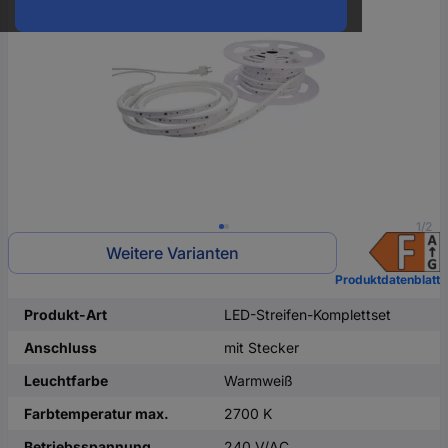
oder
eine
Hst.-
Teile-
Nr.
ein
1/2
Weitere Varianten
Produktdatenblatt
Produkt-Art
LED-Streifen-Komplettset
Anschluss
mit Stecker
Leuchtfarbe
Warmweiß
Farbtemperatur max.
2700 K
Betriebsspannung
240 V/AC