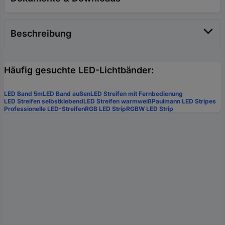
Beschreibung
Häufig gesuchte LED-Lichtbänder:
LED Band 5m
LED Band außen
LED Streifen mit Fernbedienung
LED Streifen selbstklebend
LED Streifen warmweiß
Paulmann LED Stripes
Professionelle LED-Streifen
RGB LED Strip
RGBW LED Strip