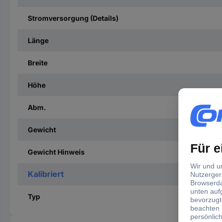
Stromversorgung (Details)
Länge
Breite
Höhe
Abm.
Gewicht
Gewicht Hinweis
Kalibriert
Typ