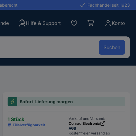
gaberecht
Fachhandel seit 1923
unde
Hilfe & Support
Konto
Suchen
Sofort-Lieferung morgen
1 Stück
Verkauf und Versand:
Conrad Electronic
Filialverfügbarkeit
AGB
Kostenfreier Versand ab