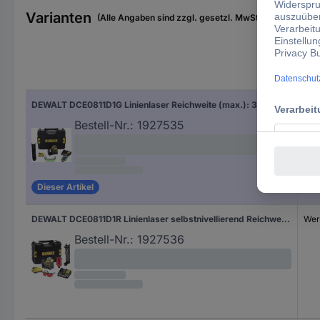
Varianten
(Alle Angaben sind zzgl. gesetzl. MwSt., zzgl. Versan
Kali
DEWALT DCE0811D1G Linienlaser Reichweite (max.): 30 m
Wer
Bestell-Nr.:
1927535
Dieser Artikel
DEWALT DCE0811D1R Linienlaser selbstnivellierend Reichweite (max.): 20 m
Wer
Bestell-Nr.:
1927536