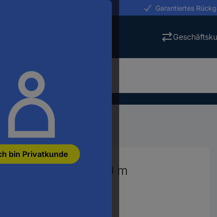
erungen in 24h
Garantiertes Rück
Geschäftsk
Nivelliergeräte
ch bin Privatkunde
ichweite (max.): 30 m
:
1927535