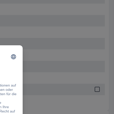
 mm
t)