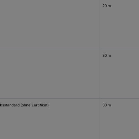
20 m
30 m
ksstandard (ohne Zertifikat)
30 m