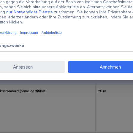
d)
briert
Reichweite (max.)
ksstandard (ohne Zertifikat)
30 m
ksstandard (ohne Zertifikat)
20 m