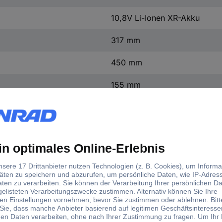
10,8V Li-Ionen XR-Akku
317 mm
450 mm
155 mm
(L x B x H) 317 x 450 x 155
4350 g
ohne Akku
Werksstandard (ohne Zertifika
DCE0811D1G