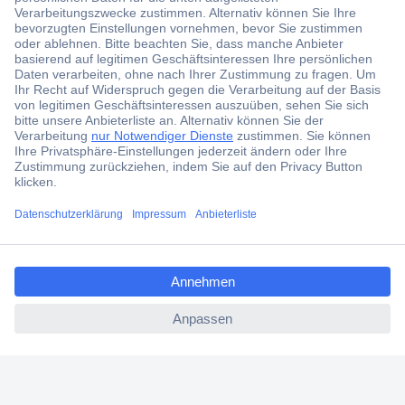
Der Conrad Newsletter
Jetzt anmelden und exklusive Aktionen,
aktuelle News und Angebote immer zuerst
erhalten.
Jetzt anmelden
Filialen
Versandkostenfrei ab 100,00 € zzgl. MwSt. **
ccp.user.init.failed.titl
Angebotsservice
e
Beschaffungsservice
ccp.user.init.failed
Für Geschäftskunden
E-Procurement