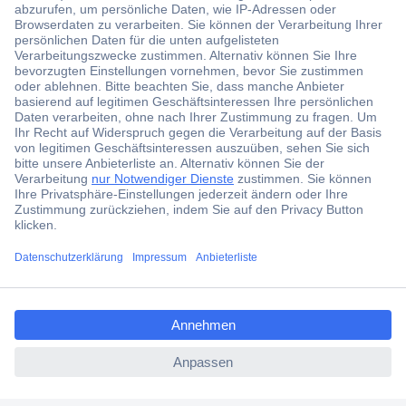
Jetzt anmelden und exklusive Aktionen,
aktuelle News und Angebote immer zuerst
erhalten.
Jetzt anmelden
Filialen
Versandkostenfrei ab 100,00 € zzgl. MwSt. **
Angebotsservice
Beschaffungsservice
ccp.user.init.failed.titl
e
Für Geschäftskunden
ccp.user.init.failed
E-Procurement
Open Catalog Interface (OCI)