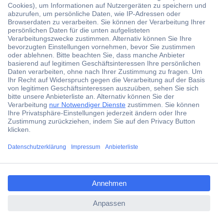
Der Conrad Newsletter
Jetzt anmelden und exklusive Aktionen,
aktuelle News und Angebote immer zuerst
erhalten.
Jetzt anmelden
Filialen
Versandkostenfrei ab 100,00 € zzgl. MwSt. **
Angebotsservice
Beschaffungsservice
ccp.user.init.failed.titl
e
Für Geschäftskunden
ccp.user.init.failed
E-Procurement