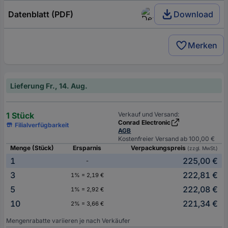
Datenblatt (PDF)
Download
Merken
Lieferung Fr., 14. Aug.
1 Stück
Verkauf und Versand:
Conrad Electronic
Filialverfügbarkeit
AGB
Kostenfreier Versand ab 100,00 €
Menge (Stück)
Ersparnis
Verpackungspreis
(zzgl. MwSt.)
1
225,00 €
-
3
222,81 €
1% = 2,19 €
5
222,08 €
1% = 2,92 €
10
221,34 €
2% = 3,66 €
Mengenrabatte variieren je nach Verkäufer