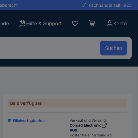
gaberecht
Fachhandel seit 1923
unde
Hilfe & Support
Konto
Suchen
Bald verfügbar
Verkauf und Versand:
Filialverfügbarkeit
Conrad Electronic
AGB
Kostenfreier Versand ab