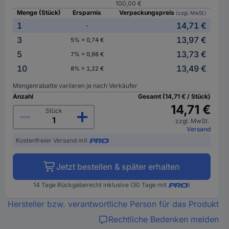
100,00 €
Menge (Stück)
Ersparnis
Verpackungspreis
(zzgl. MwSt.)
1
14,71 €
-
3
13,97 €
5% = 0,74 €
5
13,73 €
7% = 0,98 €
10
13,49 €
8% = 1,22 €
Mengenrabatte variieren je nach Verkäufer
Anzahl
Gesamt (14,71 € / Stück)
14,71 €
Stück
zzgl. MwSt.
Versand
Kostenfreier Versand mit
Jetzt bestellen & später erhalten
14 Tage Rückgaberecht inklusive (30 Tage mit
)
Hersteller bzw. verantwortliche Person für das Produkt
Rechtliche Bedenken melden