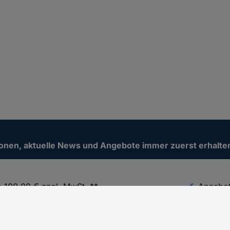
ionen, aktuelle News und Angebote immer zuerst erhalte
b 100,00 € zzgl. MwSt. **
Angebot