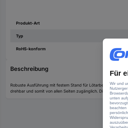
Produkt-Art
Typ
RoHS-konform
Beschreibung
Robuste Ausführung mit festem Stand für Lötarbeiten in Labor u
drehbar und somit von allen Seiten zugänglich. Die Gummifüß