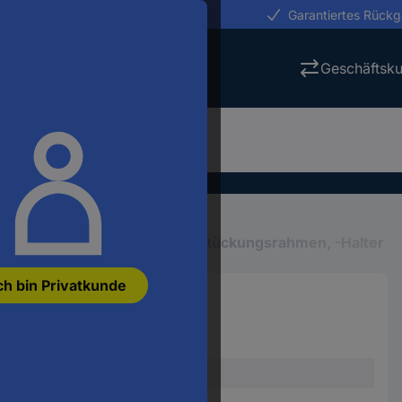
erungen in 24h
Garantiertes Rück
Geschäftsk
latten-Zubehör
Platinen-Bestückungsrahmen, -Halter
ch bin Privatkunde
 1 St.
Platinenhalter