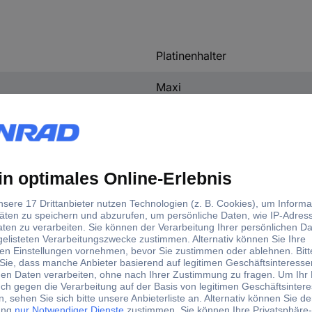
Platinenhalter
Maxi
Ja
nd Fertigung. Mit dem verstellbaren Seitenteil kann die Spannweite d
e gewähren einen sicheren und rutschfesten Stand. Max. Platinengö