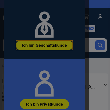
Lieferungen in 24h
Conrad
Conrad
Kategorien
Um
Ich bin Geschäftskunde
nach
dem
Produkt
zu
Startseite
...
Zubehör für Türsprechanlagen
suchen,
geben
Sie
DoorBird A1061W
ein
Türsprechanlagen-Zubehör WLAN,
Schlagwort,
LAN Zusatz-Gong Weiß
eine
EAN:
4260423860353
Artikelnummer,
Hst.-Teile-Nr.:
A1061W
Bestell-Nr.:
1616100
eine
Ich bin Privatkunde
EAN