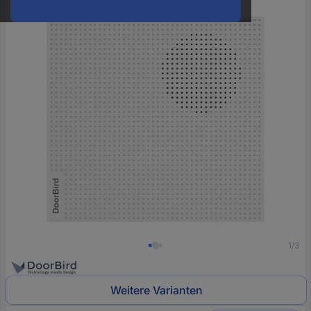
oder
eine
Hst.-
Teile-
Nr.
ein
1/3
Weitere Varianten