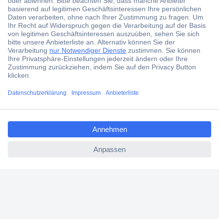
aktuelle News und Angebote immer zuerst
erhalten.
Jetzt anmelden
Filialen
Versandkostenfrei ab 100,00 € zzgl. MwSt. **
ccp.user.init.failed.titl
Angebotsservice
e
Beschaffungsservice
ccp.user.init.failed
Für Geschäftskunden
E-Procurement
Open Catalog Interface (OCI)