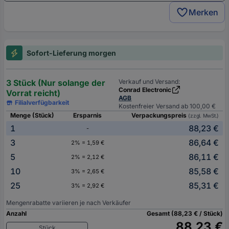
Merken
Sofort-Lieferung morgen
3 Stück (Nur solange der
Verkauf und Versand:
Conrad Electronic
Vorrat reicht)
AGB
Filialverfügbarkeit
Kostenfreier Versand ab 100,00 €
Menge (Stück)
Ersparnis
Verpackungspreis
(zzgl. MwSt.)
1
88,23 €
-
3
86,64 €
2% = 1,59 €
5
86,11 €
2% = 2,12 €
10
85,58 €
3% = 2,65 €
25
85,31 €
3% = 2,92 €
Mengenrabatte variieren je nach Verkäufer
Anzahl
Gesamt (88,23 € / Stück)
88,23 €
Stück