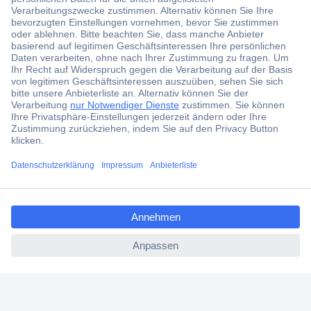
Der Conrad Newsletter
Jetzt anmelden und exklusive Aktionen,
aktuelle News und Angebote immer zuerst
erhalten.
Jetzt anmelden
ccp.user.init.failed.titl
Filialen
e
Versandkostenfrei ab 100,00 € zzgl. MwSt. **
ccp.user.init.failed
Angebotsservice
Beschaffungsservice