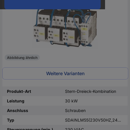
oder
eine
Hst.-
Teile-
Nr.
ein
Abbildung ähnlich
Weitere Varianten
Produkt-Art
Stern-Dreieck-Kombination
Leistung
30 kW
Anschluss
Schrauben
Typ
SDAINLM55(230V50HZ,240V60HZ)
Steuerspannung (min.)
230 V/AC