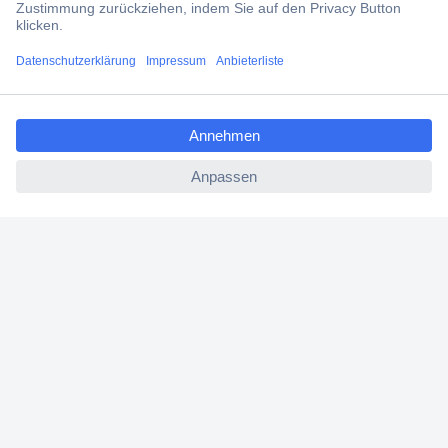
Versandkostenfrei ab 100,00 € zzgl. MwSt. **
Angebotsservice
ccp.user.init.failed.titl
Beschaffungsservice
e
ccp.user.init.failed
Für Geschäftskunden
E-Procurement
Open Catalog Interface (OCI)
Conrad Smart Procure (CSP)
Für Verkäufer
Für Affiliate