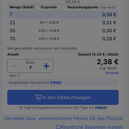
100,00 €
Menge (Stück)
Ersparnis
Verpackungspreis
(zzgl. MwSt.)
7
0,34 €
-
21
0,31 €
9% = 0,03 €
35
0,30 €
12% = 0,04 €
70
0,29 €
15% = 0,05 €
Mengenrabatte variieren je nach Verkäufer
Anzahl
Gesamt (0,34 € / Stück)
2,38 €
Stück
zzgl. MwSt.
Versand
Min.: 7
Kostenfreier Versand mit
In den Einkaufswagen
14 Tage Rückgaberecht inklusive (30 Tage mit
)
Hersteller bzw. verantwortliche Person für das Produkt
Rechtliche Bedenken melden