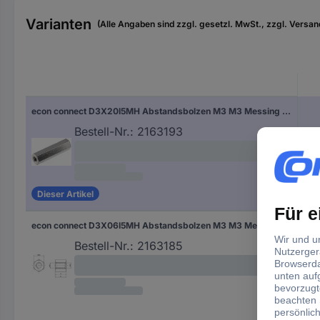
Varianten
(Alle Angaben sind zzgl. gesetzl. MwSt., zzgl. Versan
econ connect D3X20I5MH Abstandsbolzen M3 M3 Messing (vernickelt) 1 St.
Bestell-Nr.:
2163193
Dieser Artikel
econ connect D3X06I5MH Abstandsbolzen M3 M3 Messing (vernickelt) 1 St.
Bestell-Nr.:
2163185