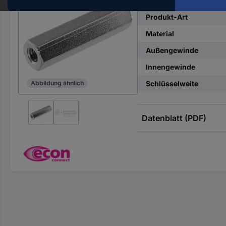
Hst.-
Teile-
Produkt-Art
Nr.
Material
ein
Außengewinde
Innengewinde
Schlüsselweite
Abbildung ähnlich
Datenblatt (PDF)