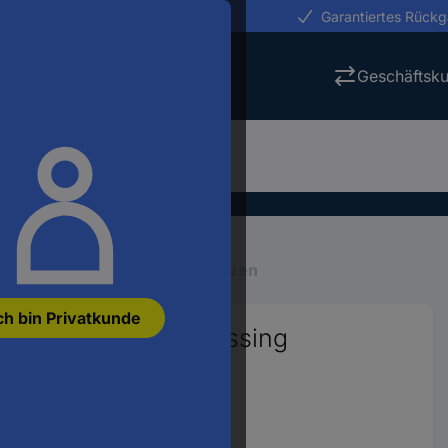
erungen in 24h
Garantiertes Rück
Geschäftsk
latten-Zubehör
Abstandsbolzen
ch bin Privatkunde
sbolzen M3 M3 Messing
3193