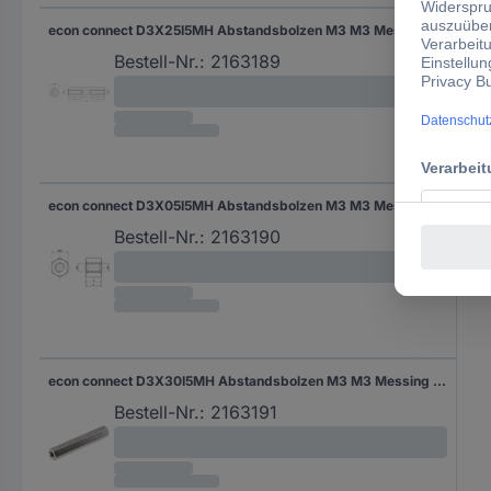
econ connect D3X25I5MH Abstandsbolzen M3 M3 Messing (vernickelt) 1 St.
Bestell-Nr.:
2163189
econ connect D3X05I5MH Abstandsbolzen M3 M3 Messing (vernickelt) 1 St.
Bestell-Nr.:
2163190
econ connect D3X30I5MH Abstandsbolzen M3 M3 Messing (vernickelt) 1 St.
Bestell-Nr.:
2163191