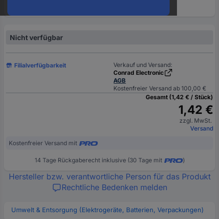
oder
eine
Hst.-
Teile-
Nicht verfügbar
Nr.
ein
Verkauf und Versand:
Filialverfügbarkeit
Conrad Electronic
AGB
Kostenfreier Versand ab 100,00 €
Gesamt (1,42 € / Stück)
1,42 €
zzgl. MwSt.
Versand
Kostenfreier Versand mit
14 Tage Rückgaberecht inklusive (30 Tage mit
)
Hersteller bzw. verantwortliche Person für das Produkt
Rechtliche Bedenken melden
Umwelt & Entsorgung (Elektrogeräte, Batterien, Verpackungen)